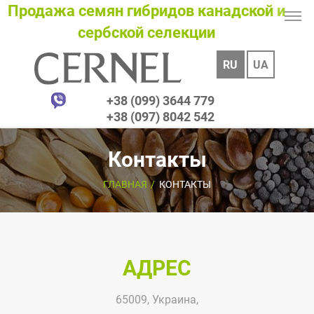
Продажа семян гибридов канадской и
сербской селекции
RU
UA
+38 (099) 3644 779
+38 (097) 8042 542
Контакты
ГЛАВНАЯ
КОНТАКТЫ
АДРЕС
65009, Украина,