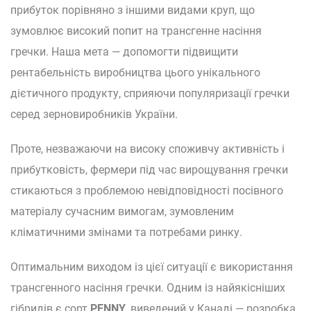
прибуток порівняно з іншими видами круп, що
зумовлює високий попит на трансгенне насіння
гречки. Наша мета — допомогти підвищити
рентабельність виробництва цього унікального
дієтичного продукту, сприяючи популяризації гречки
серед зерновиробників України.
Проте, незважаючи на високу споживчу активність і
прибутковість, фермери під час вирощування гречки
стикаються з проблемою невідповідності посівного
матеріалу сучасним вимогам, зумовленим
кліматичними змінами та потребами ринку.
Оптимальним виходом із цієї ситуації є використання
трансгенного насіння гречки. Одним із найякісніших
гібридів є сорт
PENNY
, виведений у Канаді — розробка