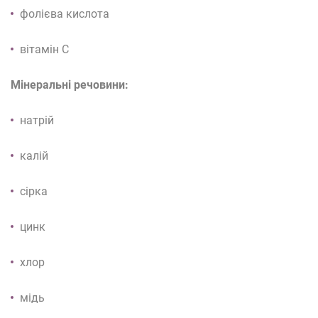
фолієва кислота
вітамін С
Мінеральні речовини:
натрій
калій
сірка
цинк
хлор
мідь