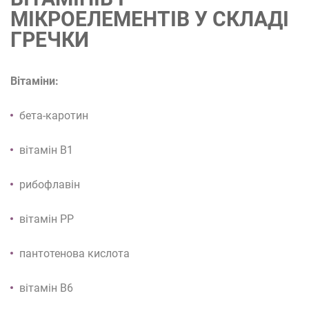
МІКРОЕЛЕМЕНТІВ У СКЛАДІ
ГРЕЧКИ
Вітаміни:
бета-каротин
вітамін В1
рибофлавін
вітамін РР
пантотенова кислота
вітамін В6