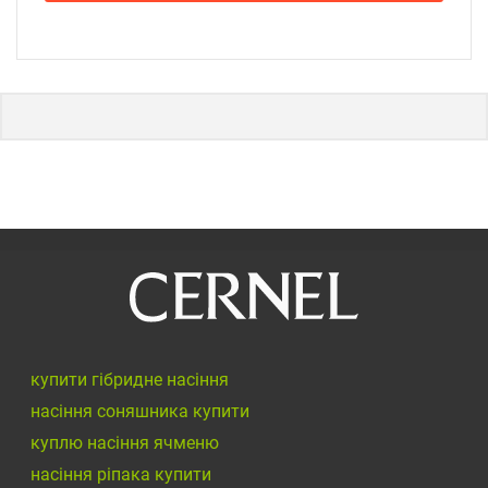
купити гібридне насіння
насіння соняшника купити
куплю насіння ячменю
насіння ріпака купити