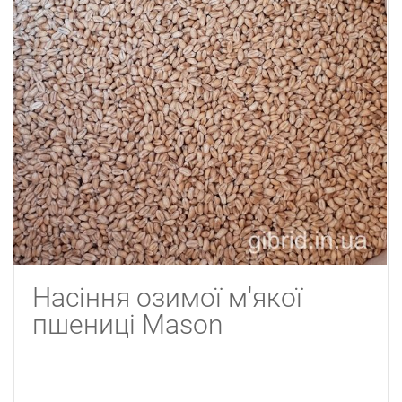
Насіння озимої м'якої
пшениці Mason