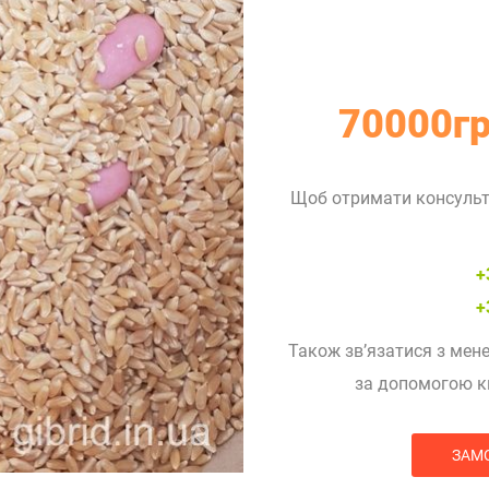
70000гр
Щоб отримати консульта
+
+
Також зв’язатися з мен
за допомогою к
ЗАМ