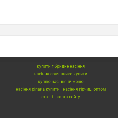
купити гібридне насіння
насіння соняшника купити
куплю насіння ячменю
насіння ріпака купити
насіння гірчиці оптом
статті
карта сайту