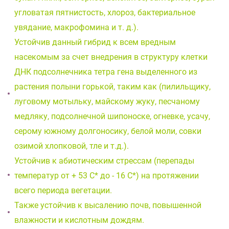
угловатая пятнистость, хлороз, бактериальное
увядание, макрофомина и т. д.).
Устойчив данный гибрид к всем вредным
насекомым за счет внедрения в структуру клетки
ДНК подсолнечника тетра гена выделенного из
растения полыни горькой, таким как (пилильщику,
луговому мотыльку, майскому жуку, песчаному
медляку, подсолнечной шипоноске, огневке, усачу,
серому южному долгоносику, белой моли, совки
озимой хлопковой, тле и т.д.).
Устойчив к абиотическим стрессам (перепады
температур от + 53 С* до - 16 С*) на протяжении
всего периода вегетации.
Также устойчив к высалению почв, повышенной
влажности и кислотным дождям.